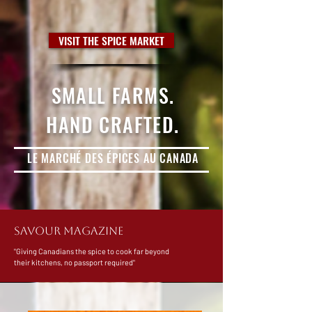
VISIT THE SPICE MARKET
SMALL FARMS.
HAND CRAFTED.
LE MARCHÉ DES ÉPICES AU CANADA
SAVOUR MAGAZINE
"Giving Canadians the spice to cook far beyond
their kitchens, no passport required"