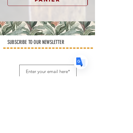
US
English
FR
French
· Français
DE
German
· Deutsch
ES
Spanish
· Español
SUBSCRIBE TO OUR NEWSLETTER
Subscribe
NEW RECIPES