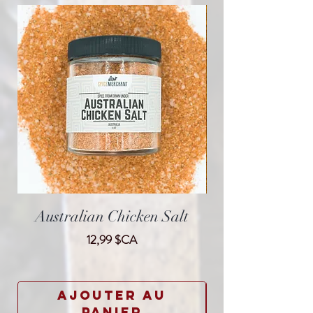
Australian Chicken Salt
Vietnam Lemo
Prix
12,99 $CA
Translate
Ajouter au
panier