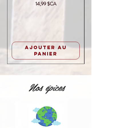
Prix
14,99 $CA
Ajouter au
panier
Nos épices