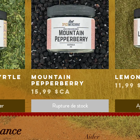
yrtle
Mountain
Lemon
Aperçu rapide
Pepperberry
Prix
11,99
Prix
15,99 $CA
er
Rupture de stock
A
sance
Aider