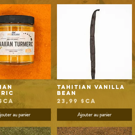
ian
Tahitian Vanilla
Aperçu rapide
Aperçu rapide
ric
Bean
Prix
 $CA
23,99 $CA
jouter au panier
Ajouter au panier