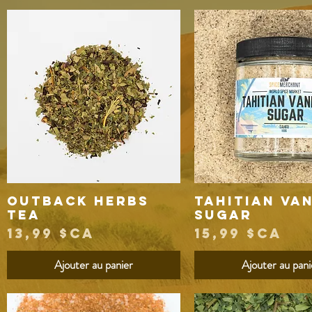
Outback Herbs
Tahitian Va
Aperçu rapide
Aperçu rapide
Tea
Sugar
Prix
Prix
13,99 $CA
15,99 $CA
Ajouter au panier
Ajouter au pani