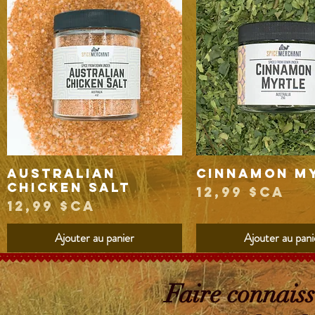
Australian
Cinnamon M
Aperçu rapide
Aperçu rapide
Chicken Salt
Prix
12,99 $CA
Prix
12,99 $CA
Ajouter au panier
Ajouter au pani
Faire connais